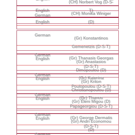
(CH) Norbert Vog (D-S-
T)
(CH) Monika Winiger
(D)
(Gr) Konstantinos
Gemenetzis (D-S-T)
(Gr) Thanasis Georgas
(Gr) Anastasios
(D-S-T)
Dimopoulou (D)
(Gr) Katerina
(Gr) Kriton
Poulopoulou (D-S-T)
Christianopoulou (D)
(Gr) Thanos
(Gr) Eleni Migou (D)
Papageorgiou (D-S-T)
(Gr) George Dermatis
(Gr) Andri Economou
(D-S-T)
(D)