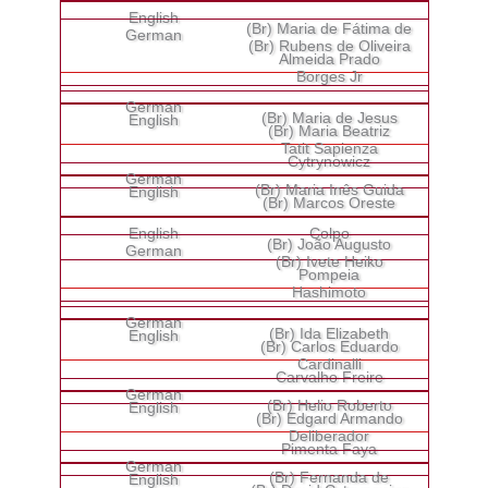
(Br) Maria de Fátima de
(Br) Rubens de Oliveira
Almeida Prado
Borges Jr
(Br) Maria de Jesus
(Br) Maria Beatriz
Tatit Sapienza
Cytrynowicz
(Br) Maria Inês Guida
(Br) Marcos Oreste
Colpo
(Br) João Augusto
(Br) Ivete Heiko
Pompeia
Hashimoto
(Br) Ida Elizabeth
(Br) Carlos Eduardo
Cardinalli
Carvalho Freire
(Br) Helio Roberto
(Br) Edgard Armando
Deliberador
Pimenta Faya
(Br) Fernanda de