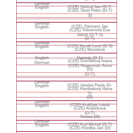
(CZE) Vybíral Jan (D-T-
(CZE) Tavel Peter (D-T)
S)
(CZE) Zlámaný Jan
(CZE) Tošnerová Eva
Jakub (D-T-S)
(D-T)
(CZE) Horák Leoš (D-S)
(CZE) Wurstová
Daniela (D-T)
(CZE) Dvořáková Ivana
(CZE) Hogenová, Anna
(D)
(D-T)
(CZE) Janská Pavla (D-
(CZE) Hanibalová Hana
T)
(D)
(CZE) Králíček Lukáš
(CZE) Králíčková
(D-T)
Tereza (D)
(CZE) Kryl Michal (D-T)
(CZE) Kredba Jan (D)