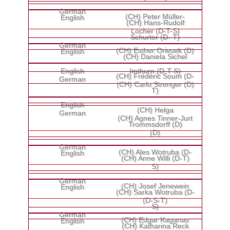
(CH) Peter Müller-
(CH) Hans-Rudolf
Locher (D-T-S)
Schurter (D- T)
(CH) Esther Oriesek (D)
(CH) Daniela Sichel
Imthurn (D-T-S)
(CH) Frédéric Soum (D-
(CH) Carlo Strenger (D)
T)
(CH) Helga
(CH) Agnes Tinner-Jurt
Trommsdorff (D)
(D)
(CH) Ales Wotruba (D-
(CH) Anne Willi (D-T)
S)
(CH) Josef Jenewein
(CH) Sarka Wotruba (D-
(D-S-T)
S)
(CH) Edgar Kaganas
(CH) Katharina Reck