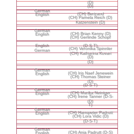
(D)
(D)
(CH) Bertrand
(CH) Pamela Reich (D)
Katzenstein (D)
(CH) Brian Kenny (D)
(CH) Gerlinde Schopf
(D-S-T)
(CH) Veronika Spinnler
(CH) Katharina Kovari
(D)
(D)
(CH) Iris Naef Jenewein
(CH) Thomas Steiner
(D)
(D-S-T)
(CH) Marika Neiniger
(CH) Irene Tanner (D-S-
(D)
T)
(CH) Hanspeter Padrutt
(CH) Lora Vidic (D)
(D-S-T)
(CH) Ania Padrutt (D-S)