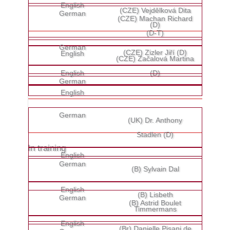
(CZE) Vejdělková Dita
(CZE) Machan Richard
(D)
(D-T)
(CZE) Zizler Jiří (D)
(CZE) Začalová Martina
(D)
(UK) Dr. Anthony
Stadlen (D)
In training
(B) Sylvain Dal
(B) Lisbeth
(B) Astrid Boulet
Timmermans
(Br) Danielle Pisani de