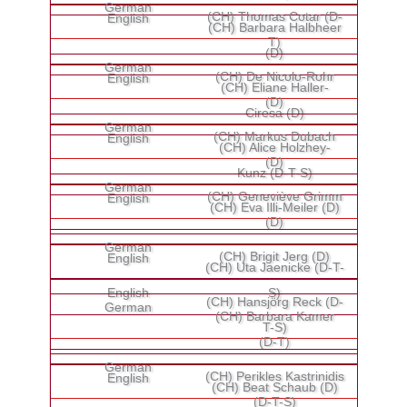
(CH) Thomas Cotar (D-
(CH) Barbara Halbheer
T)
(D)
(CH) De Nicolo-Rohr
(CH) Eliane Haller-
(D)
Ciresa (D)
(CH) Markus Dubach
(CH) Alice Holzhey-
(D)
Kunz (D-T-S)
(CH) Geneviève Grimm
(CH) Eva Illi-Meiler (D)
(D)
(CH) Brigit Jerg (D)
(CH) Uta Jaenicke (D-T-
S)
(CH) Hansjörg Reck (D-
(CH) Barbara Kamer
T-S)
(D-T)
(CH) Perikles Kastrinidis
(CH) Beat Schaub (D)
(D-T-S)