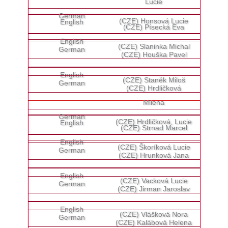
Lucie
(CZE) Honsová Lucie
(CZE) Písecká Eva
(CZE) Slaninka Michal
(CZE) Houška Pavel
(CZE) Staněk Miloš
(CZE) Hrdličková
Milena
(CZE) Hrdličková, Lucie
(CZE) Strnad Marcel
(CZE) Škoríková Lucie
(CZE) Hrunková Jana
(CZE) Vacková Lucie
(CZE) Jirman Jaroslav
(CZE) Vlášková Nora
(CZE) Kalábová Helena