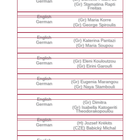
(Gr) Stamatina Rapti
Freitas
(Gr) Maria Korre
(Gr) George Spiroulis
(Gr) Katerina Pantazi
(Gr) Maria Soupou
(Gr) Eleni Kouloutzou
(Gr) Eirini Garoufi
(Gr) Eugenia Marangou
(Gr) Naya Stambouli
(Gr) Dimitra
(Gr) Isabella Katogeriti
Theodorakopoulou
(H) Jozsef Krékits
(CZE) Babický Michal