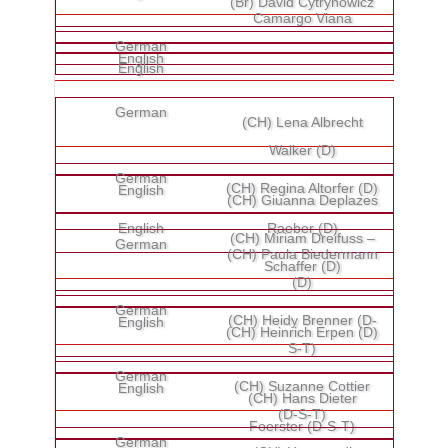
(Br) David Cytrynowicz
Camargo Viana
(CH) Lena Albrecht
Walker (D)
(CH) Regina Altorfer (D)
(CH) Giuanna Deplazes
Raeber (D)
(CH) Miriam Dreifuss –
(CH) Paula Biedermann
Schaffer (D)
(D)
(CH) Heidy Brenner (D-
(CH) Heinrich Erpen (D)
S-T)
(CH) Suzanne Cottier
(CH) Hans Dieter
(D-S-T)
Foerster (D-S-T)