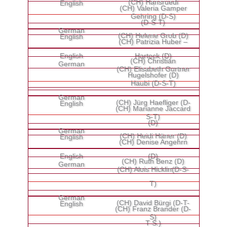
(CH) Hansruedi
(CH) Valeria Gamper
Gehring (D-S)
(D-S-T)
(CH) Helene Grob (D)
(CH) Patrizia Huber –
Harteck (D)
(CH) Christian
(CH) Elisabeth Gurtner
Hugelshofer (D)
Häubi (D-S-T)
(CH) Jürg Haefliger (D-
(CH) Marianne Jaccard
S-T)
(D)
(CH) Heidi Häner (D)
(CH) Denise Angehrn
(D)
(CH) Ruth Benz (D)
(CH) Alois Hicklin(D-S-
T)
(CH) David Bürgi (D-T-
(CH) Franz Brander (D-
S)
T-S.)