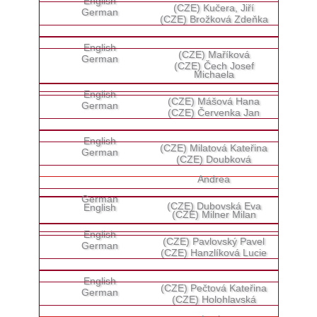
(CZE) Kučera, Jiří
(CZE) Brožková Zdeňka
(CZE) Maříková
(CZE) Čech Josef
Michaela
(CZE) Mášová Hana
(CZE) Červenka Jan
(CZE) Milatová Kateřina
(CZE) Doubková
Andrea
(CZE) Dubovská Eva
(CZE) Milner Milan
(CZE) Pavlovský Pavel
(CZE) Hanzlíková Lucie
(CZE) Pečtová Kateřina
(CZE) Holohlavská