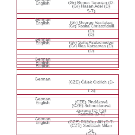
(Gr) Renos Torosian (D-
(Gr) Hasan Adel (D)
S-T)
(Gr) George Vasilakos
(Gr) Rosita Christofidelli
(D)
(D)
(Gr) Sofia Asaloumidou
(Gr) Ilias Katsamas (D)
(D)
(CZE) Čálek Oldřich (D-
T-S)
(CZE) Pinďáková
(CZE) Schneiderová
Zuzana (D-T-S)
Radmila (D-T)
(CZE) Růžička Jiří (D-T-
(CZE) Sedláček Milan
S)
(D-T)