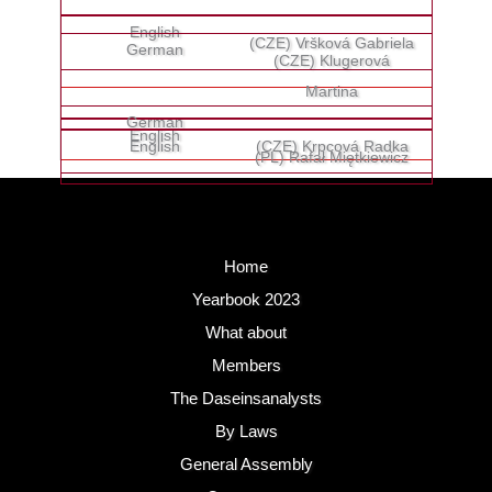
(CZE) Vršková Gabriela
(CZE) Klugerová
Martina
(CZE) Krpcová Radka
(PL) Rafał Miętkiewicz
Home
Yearbook 2023
What about
Members
The Daseinsanalysts
By Laws
General Assembly